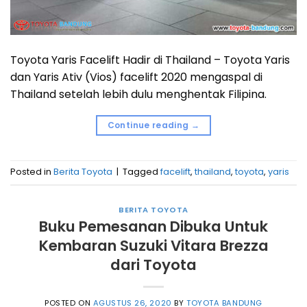
Toyota Yaris Facelift Hadir di Thailand – Toyota Yaris
dan Yaris Ativ (Vios) facelift 2020 mengaspal di
Thailand setelah lebih dulu menghentak Filipina.
Continue reading
→
Posted in
Berita Toyota
|
Tagged
facelift
,
thailand
,
toyota
,
yaris
BERITA TOYOTA
Buku Pemesanan Dibuka Untuk
Kembaran Suzuki Vitara Brezza
dari Toyota
POSTED ON
AGUSTUS 26, 2020
BY
TOYOTA BANDUNG