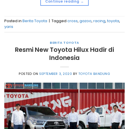
Continue reading
→
Posted in
Berita Toyota
|
Tagged
cross
,
gazoo
,
racing
,
toyota
,
yaris
BERITA TOYOTA
Resmi New Toyota Hilux Hadir di
Indonesia
POSTED ON
SEPTEMBER 3, 2020
BY
TOYOTA BANDUNG