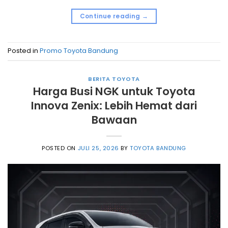
Continue reading
→
Posted in
Promo Toyota Bandung
BERITA TOYOTA
Harga Busi NGK untuk Toyota
Innova Zenix: Lebih Hemat dari
Bawaan
POSTED ON
JULI 25, 2026
BY
TOYOTA BANDUNG