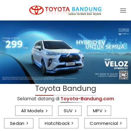
Skip
to
content
Toyota Bandung
Selamat datang di
Toyota-Bandung.com
All Models
SUV
MPV
Sedan
Hatchback
Commercial