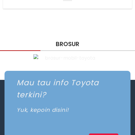
BROSUR
Mau tau info Toyota
terkini?
Yuk, kepoin disini!