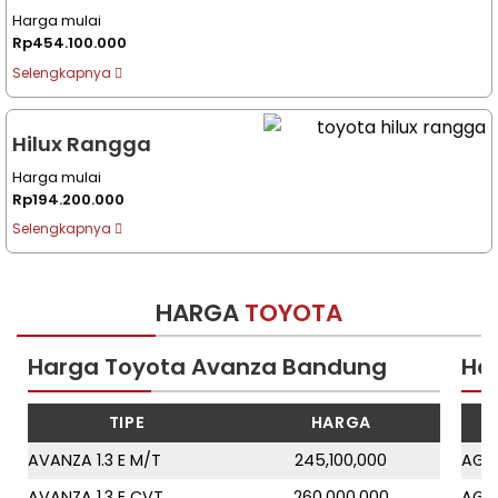
Harga mulai
Rp454.100.000
Selengkapnya
Hilux Rangga
Harga mulai
Rp194.200.000
Selengkapnya
HARGA
TOYOTA
Harga Toyota Avanza Bandung
Ha
TIPE
HARGA
AVANZA 1.3 E M/T
245,100,000
AGYA
AVANZA 1.3 E CVT
260,000,000
AGYA