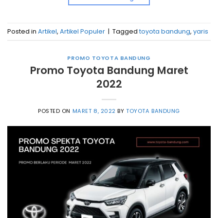
Posted in
Artikel
,
Artikel Populer
|
Tagged
toyota bandung
,
yaris
PROMO TOYOTA BANDUNG
Promo Toyota Bandung Maret
2022
POSTED ON
MARET 8, 2022
BY
TOYOTA BANDUNG