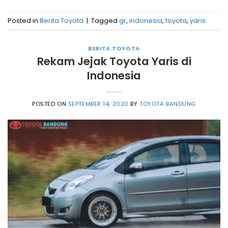
Posted in
Berita Toyota
|
Tagged
gr
,
indonesia
,
toyota
,
yaris
BERITA TOYOTA
Rekam Jejak Toyota Yaris di
Indonesia
POSTED ON
SEPTEMBER 14, 2020
BY
TOYOTA BANDUNG