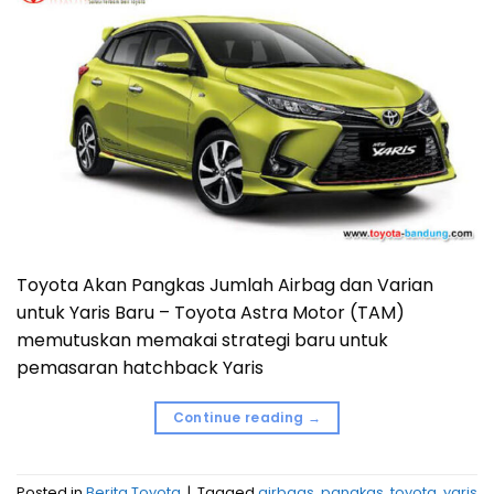
Toyota Akan Pangkas Jumlah Airbag dan Varian
untuk Yaris Baru – Toyota Astra Motor (TAM)
memutuskan memakai strategi baru untuk
pemasaran hatchback Yaris
Continue reading
→
Posted in
Berita Toyota
|
Tagged
airbags
,
pangkas
,
toyota
,
yaris