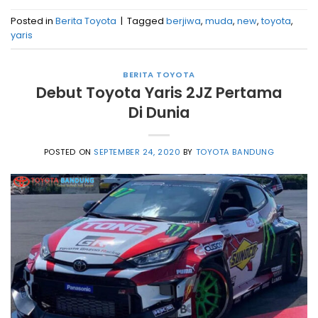
Posted in
Berita Toyota
|
Tagged
berjiwa
,
muda
,
new
,
toyota
,
yaris
BERITA TOYOTA
Debut Toyota Yaris 2JZ Pertama
Di Dunia
POSTED ON
SEPTEMBER 24, 2020
BY
TOYOTA BANDUNG