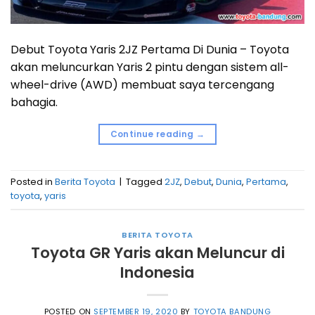
Debut Toyota Yaris 2JZ Pertama Di Dunia – Toyota
akan meluncurkan Yaris 2 pintu dengan sistem all-
wheel-drive (AWD) membuat saya tercengang
bahagia.
Continue reading
→
Posted in
Berita Toyota
|
Tagged
2JZ
,
Debut
,
Dunia
,
Pertama
,
toyota
,
yaris
BERITA TOYOTA
Toyota GR Yaris akan Meluncur di
Indonesia
POSTED ON
SEPTEMBER 19, 2020
BY
TOYOTA BANDUNG