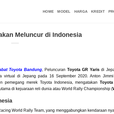
HOME
MODEL
HARGA
KREDIT
PR
akan Meluncur di Indonesia
abat
Toyota Bandung
, Peluncuran
Toyota GR Yaris
di Jepa
ra virtual di Jepang pada 16 September 2020. Anton Jimm
en pemegang merek Toyota Indonesia, mengatakan
Toyota
tama di kejuaraan reli dunia atau World Rally Championship (
nesia
Racing World Rally Team, yang menggabungkan kendaraan ny