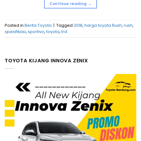
Continue reading
→
Posted in
Berita Toyota
|
Tagged
2018
,
harga toyota Rush
,
rush
,
spesifikasi
,
sportivo
,
toyota
,
trd
TOYOTA KIJANG INNOVA ZENIX