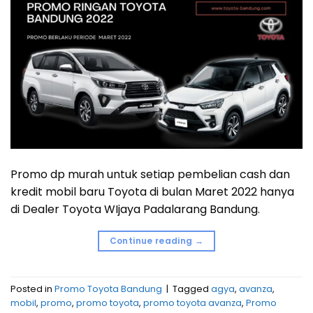
Promo dp murah untuk setiap pembelian cash dan
kredit mobil baru Toyota di bulan Maret 2022 hanya
di Dealer Toyota WIjaya Padalarang Bandung.
Continue reading
→
Posted in
Promo Toyota Bandung
|
Tagged
agya
,
avanza
,
mobil
,
promo
,
promo toyota
,
promo toyota avanza
,
Promo