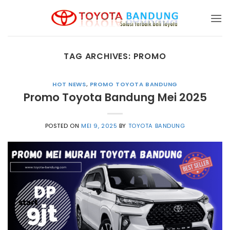
Skip
to
content
TAG ARCHIVES:
PROMO
HOT NEWS
,
PROMO TOYOTA BANDUNG
Promo Toyota Bandung Mei 2025
POSTED ON
MEI 9, 2025
BY
TOYOTA BANDUNG