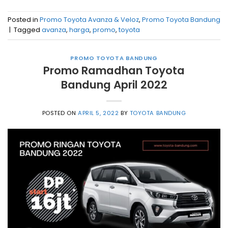
Posted in
Promo Toyota Avanza & Veloz
,
Promo Toyota Bandung
|
Tagged
avanza
,
harga
,
promo
,
toyota
PROMO TOYOTA BANDUNG
Promo Ramadhan Toyota
Bandung April 2022
POSTED ON
APRIL 5, 2022
BY
TOYOTA BANDUNG