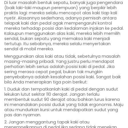
Di luar masalah bentuk sepatu, banyak juga pengendara
(baik laki-laki maupun perempuan) yang berpikir lebih
praktis lagi: mereka selalu mencopot alas kaki tiap kali
nyetir. Alasannya sederhana, adanya pemisah antara
telapak kaki dan pedal agak mempengaruhi kontrol
mereka terhadap posisi dan kedalaman injakan ke pedal.
Kalaupun menggunakan alas kaki, mereka lebih memilih
sendal, bukan sepatu yang memaksa kaki menjadi
tertutup. Itu sebabnya, mereka selalu menyertakan
sendal di mobil mereka.
Menggunakan alas kaki atau tidak, sebetulnya masalah
masing-masing pribadi. Yang justru perlu mendapat
perhatian lebih serius adalah posisi kaki di pedal. Jika
sering merasa cepat pegal, bukan tak mungkin
penyebabnya adalah kesalahan posisi kaki. Sangat baik
bila Anda menerapkan tiga poin berikut:
1. Duduk dan tempatkanlah kaki di pedal dengan sudut
lekukan lutut sekitar 110 derajat. Jangan terlalu
membentuk sudut 90 derajat atau bahkan lurus karena
ini menandakan posisi duduk yang tidak ergonomis. Maju
atau mundurkan kursi untuk mendapatkan sudut yang
pas dan nyaman.
2. Jangan menggantung tapak kaki atau
menempelkannya di pedal jika sedang tidak menekan