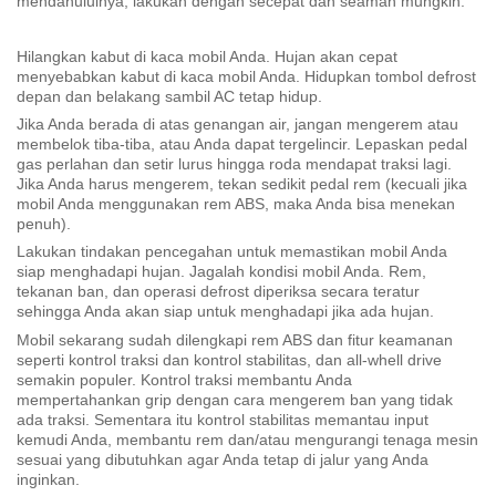
mendahuluinya, lakukan dengan secepat dan seaman mungkin.
Hilangkan kabut di kaca mobil Anda. Hujan akan cepat
menyebabkan kabut di kaca mobil Anda. Hidupkan tombol defrost
depan dan belakang sambil AC tetap hidup.
Jika Anda berada di atas genangan air, jangan mengerem atau
membelok tiba-tiba, atau Anda dapat tergelincir. Lepaskan pedal
gas perlahan dan setir lurus hingga roda mendapat traksi lagi.
Jika Anda harus mengerem, tekan sedikit pedal rem (kecuali jika
mobil Anda menggunakan rem ABS, maka Anda bisa menekan
penuh).
Lakukan tindakan pencegahan untuk memastikan mobil Anda
siap menghadapi hujan. Jagalah kondisi mobil Anda. Rem,
tekanan ban, dan operasi defrost diperiksa secara teratur
sehingga Anda akan siap untuk menghadapi jika ada hujan.
Mobil sekarang sudah dilengkapi rem ABS dan fitur keamanan
seperti kontrol traksi dan kontrol stabilitas, dan all-whell drive
semakin populer. Kontrol traksi membantu Anda
mempertahankan grip dengan cara mengerem ban yang tidak
ada traksi. Sementara itu kontrol stabilitas memantau input
kemudi Anda, membantu rem dan/atau mengurangi tenaga mesin
sesuai yang dibutuhkan agar Anda tetap di jalur yang Anda
inginkan.