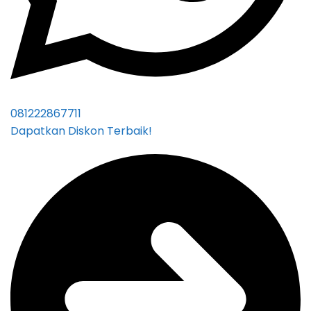
081222867711
Dapatkan Diskon Terbaik!