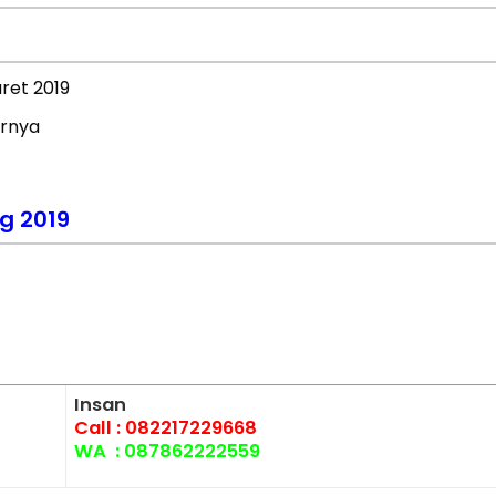
ret 2019
arnya
g 2019
Insan
Call :
082217229668
WA :
087862222559