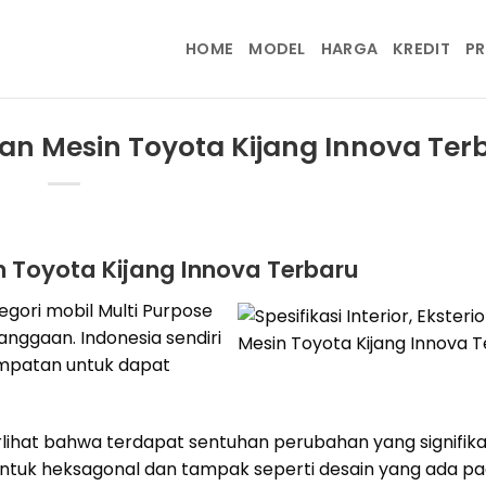
HOME
MODEL
HARGA
KREDIT
P
r dan Mesin Toyota Kijang Innova Ter
sin Toyota Kijang Innova Terbaru
gori mobil Multi Purpose
anggaan. Indonesia sendiri
mpatan untuk dapat
erlihat bahwa terdapat sentuhan perubahan yang signifikan
entuk heksagonal dan tampak seperti desain yang ada p