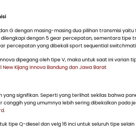
isi
, V dan G dengan masing-masing dua pilihan transmisi yaitu 
 dilengkapi dengan 5 gear percepatan, sementara tipe t
r percepatan yang dibekali sport sequential switchmati
Innova dipegang oleh tipe V, maka untuk saat ini varian ti
l New Kijang Innova Bandung dan Jawa Barat
 yang signifikan. Seperti yang terlihat sekilas bahwa pan
ur canggih yang umumnya lebih sering dibekalkan pada je
rd
.
uk tipe Q-diesel dan velg 16 inci untuk seluruh tipe selain 