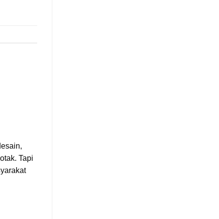
desain,
tak. Tapi
syarakat