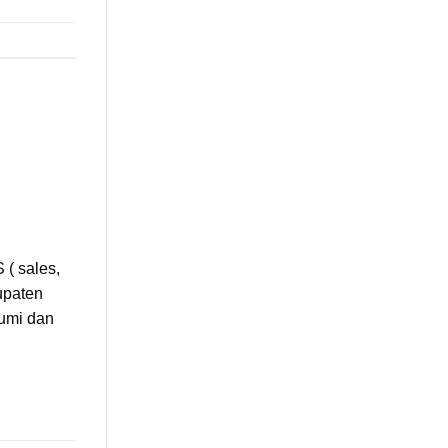
 ( sales,
upaten
bumi dan