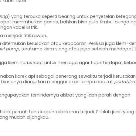
abel listrik.
ring
) yang terbuka seperti bearing untuk penyetelan ketegan
dapat menimbulkan panas, bahkan bisa pula timbul bunga api
an kabel listrik.
menjadi titik rawan.
ila ditemukan kerusakan atau kebocoran. Periksa juga klem-k
uel pump
, terutama klem slang atau pipa setelah mendapat 
ingga klem harus kuat untuk menjaga agar tidak terdapat keb
unakan korek api sebagai penerang sewaktu terjadi kerusakan
 biasanya dianjurkan menggunakan lampu darurat
portable
a
mengupayakan terhindarnya akibat yang lebh parah dengan
ak pernah tahu kapan kebakaran terjadi. Pilihlah jenis yang 
ang mudah dijangkau.