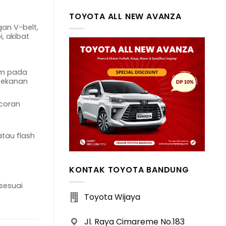
TOYOTA ALL NEW AVANZA
gan V-belt,
, akibat
lem pada
tekanan
ocoran
tau flash
KONTAK TOYOTA BANDUNG
sesuai
Toyota Wijaya
Jl. Raya Cimareme No.183