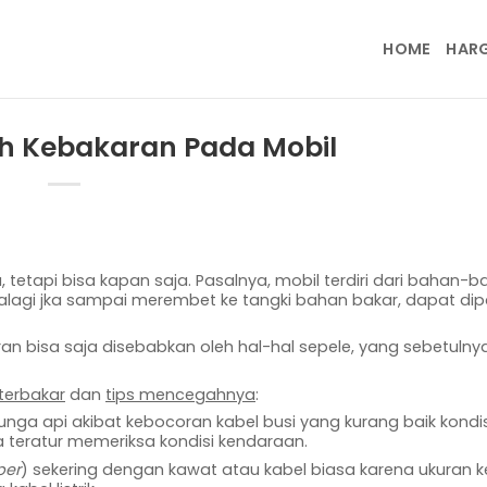
HOME
HAR
 Kebakaran Pada Mobil
, tetapi bisa kapan saja. Pasalnya, mobil terdiri dari bahan-
Apalagi jka sampai merembet ke tangki bahan bakar, dapat dip
n bisa saja disebabkan oleh hal-hal sepele, yang sebetulny
terbakar
dan
tips mencegahnya
:
ga api akibat kebocoran kabel busi yang kurang baik kondis
 teratur memeriksa kondisi kendaraan.
per
) sekering dengan kawat atau kabel biasa karena ukuran 