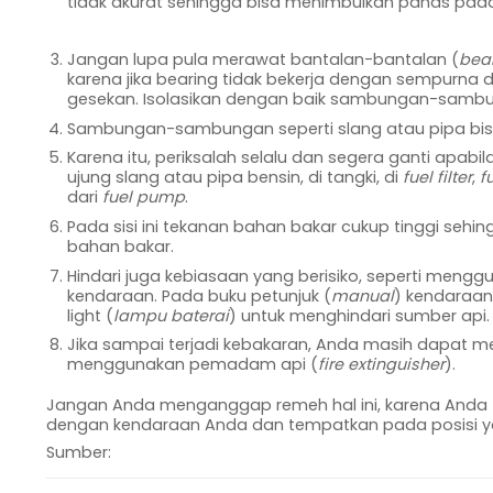
tidak akurat sehingga bisa menimbulkan panas pada k
Jangan lupa pula merawat bantalan-bantalan (
bea
karena jika bearing tidak bekerja dengan sempurna 
gesekan. Isolasikan dengan baik sambungan-sambung
Sambungan-sambungan seperti slang atau pipa bisa 
Karena itu, periksalah selalu dan segera ganti apab
ujung slang atau pipa bensin, di tangki, di
fuel filter
,
f
dari
fuel pump
.
Pada sisi ini tekanan bahan bakar cukup tinggi seh
bahan bakar.
Hindari juga kebiasaan yang berisiko, seperti mengg
kendaraan. Pada buku petunjuk (
manual
) kendaraan
light (
lampu baterai
) untuk menghindari sumber api.
Jika sampai terjadi kebakaran, Anda masih dapat 
menggunakan pemadam api (
fire extinguisher
).
Jangan Anda menganggap remeh hal ini, karena Anda tid
dengan kendaraan Anda dan tempatkan pada posisi y
Sumber: