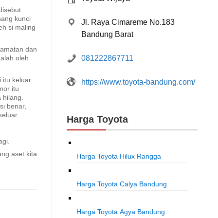
disebut
sang kunci
Jl. Raya Cimareme No.183
eh si maling
Bandung Barat
ngamatan dan
081222867711
alah oleh
itu keluar
https://www.toyota-bandung.com/
mor itu
 hilang.
i benar,
keluar
Harga Toyota
agi.
ng aset kita
Harga Toyota Hilux Rangga
Harga Toyota Calya Bandung
Harga Toyota Agya Bandung