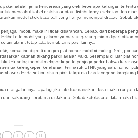
 pakai adalah jenis kendaraan yang oleh beberapa kalangan tertentu 
untuk mencabut kabel distributor atau distributornya sekalian dan dipa
disarankan model stick base ball yang hanya menempel di atas. Sebab ol
penjaga” mobil, maka ini tidak disarankan. Sebab, dari beberapa pe
 terlihat ada mobil yang alarmnya meraung-raung minta diperhatikan m
elain alarm, tetap ada bentuk antisipasi lainnya.
kir, kemudian diganti dengan plat nomor mobil si maling. Nah, pencuri 
dasarkan catatan tukang parkir adalah valid. Sesampai di luar plat no
lalu keluar lagi sambil melapor kepada penjaga parkir bahwa karcisnya
kan semua kelengkapan kendaraan termasuk STNK yang sah, nomor polis
embayar denda sekian ribu rupiah tetapi dia bisa lenggang kangkung 
a mengalaminya, apalagi jika tak diasuransikan, bisa makin runyam l
n dari sekarang, terutama di Jakarta. Sebab keteledoran kita, maka hila