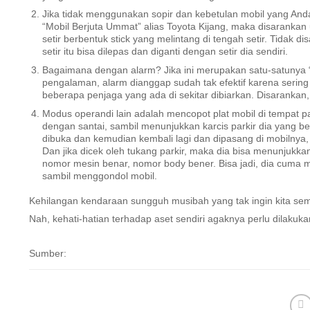
Jika tidak menggunakan sopir dan kebetulan mobil yang Anda
“Mobil Berjuta Ummat” alias Toyota Kijang, maka disarankan 
setir berbentuk stick yang melintang di tengah setir. Tidak 
setir itu bisa dilepas dan diganti dengan setir dia sendiri.
Bagaimana dengan alarm? Jika ini merupakan satu-satunya “
pengalaman, alarm dianggap sudah tak efektif karena sering
beberapa penjaga yang ada di sekitar dibiarkan. Disarankan, s
Modus operandi lain adalah mencopot plat mobil di tempat par
dengan santai, sambil menunjukkan karcis parkir dia yang ber
dibuka dan kemudian kembali lagi dan dipasang di mobilnya, 
Dan jika dicek oleh tukang parkir, maka dia bisa menunjuk
nomor mesin benar, nomor body bener. Bisa jadi, dia cuma m
sambil menggondol mobil.
Kehilangan kendaraan sungguh musibah yang tak ingin kita semu
Nah, kehati-hatian terhadap aset sendiri agaknya perlu dilakuka
Sumber: