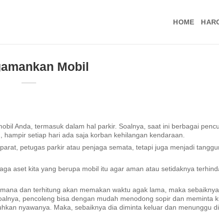
HOME
HAR
amankan Mobil
il Anda, termasuk dalam hal parkir. Soalnya, saat ini berbagai pencu
, hampir setiap hari ada saja korban kehilangan kendaraan.
arat, petugas parkir atau penjaga semata, tetapi juga menjadi tangg
jaga aset kita yang berupa mobil itu agar aman atau setidaknya terhind
-mana dan terhitung akan memakan waktu agak lama, maka sebaiknya
 Soalnya, pencoleng bisa dengan mudah menodong sopir dan meminta k
uhkan nyawanya. Maka, sebaiknya dia diminta keluar dan menunggu di 