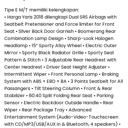
Tipe E M/T memiliki kelengkapan:
• Harga Yaris 2018 dilengkapi Dual SRS Airbags with
Seatbelt Pretensioner and Force limiter for Front
Seat • Silver Back Door Garnish • Boomerang Rear
Combination Lamp Design • Sharp-Look Halogen
Headlamp • 15” Sporty Alloy Wheel • Electric Outer
Mirror • Sporty Black Radiator Grille • Sporty Seat
Pattern & Stitch • 3 Adjustable Rear Headrest with
Center Headrest • Driver Seat Height Adjuster •
Intermittent Wiper • Front Personal Lamp • Braking
System with ABS + EBD + BA • 3 Points Seatbelt for All
Passangers • Tilt Steering Column • Front & Rear
Stabilizer • 60:40 Split Folding Rear Seat • Parking
Sensor • Electric Backdoor Outside Handle • Rear
Wiper • Rear Package Tray • Advanced
Entertainment System (Audio-Video-Touchscreen
with CD/MP3/USB/AUX in & Bluetooth, 4 speakers) •