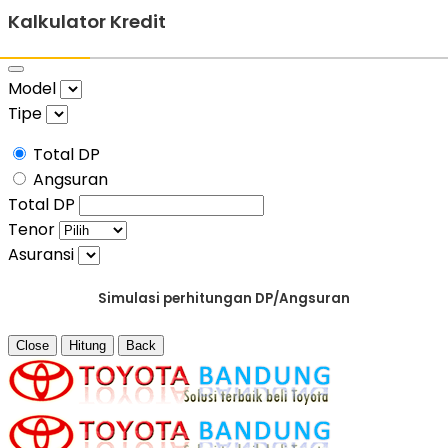
Kalkulator Kredit
Model
Tipe
Total DP
Angsuran
Total DP
Tenor
Asuransi
Simulasi perhitungan DP/Angsuran
Close
Hitung
Back
Skip
to
content