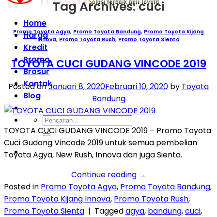
Tag Archives:
cuci
Home
Promo Toyota Agya
,
Promo Toyota Bandung
,
Promo Toyota Kijang
Harga
Innova
,
Promo Toyota Rush
,
Promo Toyota Sienta
Kredit
Promo
TOYOTA CUCI GUDANG VINCODE 2019
Brosur
Kontak
Posted on
Januari 8, 2020
Februari 10, 2020
by
Toyota
Blog
Bandung
Pencarian
TOYOTA CUCI GUDANG VINCODE 2019 – Promo Toyota
untuk:
Cuci Gudang Vincode 2019 untuk semua pembelian
Toyota Agya, New Rush, Innova dan juga Sienta.
Continue reading
→
Posted in
Promo Toyota Agya
,
Promo Toyota Bandung
,
Promo Toyota Kijang Innova
,
Promo Toyota Rush
,
Promo Toyota Sienta
|
Tagged
agya
,
bandung
,
cuci
,