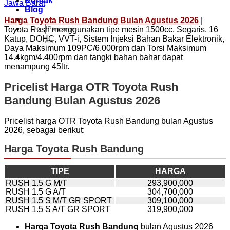
Kontak
Blog
Harga Toyota Rush Bandung Bulan Agustus 2026
|
Pencarian
Toyota Rush menggunakan tipe mesin 1500cc, Segaris, 16
untuk:
Katup, DOHC, VVT-i, Sistem Injeksi Bahan Bakar Elektronik,
Daya Maksimum 109PC/6.000rpm dan Torsi Maksimum
14.4kgm/4.400rpm dan tangki bahan bahar dapat
menampung 45ltr.
Pricelist Harga OTR Toyota Rush
Bandung Bulan Agustus 2026
Pricelist harga OTR Toyota Rush Bandung bulan Agustus
2026, sebagai berikut:
Harga Toyota Rush Bandung
TIPE
HARGA
RUSH 1.5 G M/T
293,900,000
RUSH 1.5 G A/T
304,700,000
RUSH 1.5 S M/T GR SPORT
309,100,000
RUSH 1.5 S A/T GR SPORT
319,900,000
Harga Toyota Rush Bandung
bulan Agustus 2026