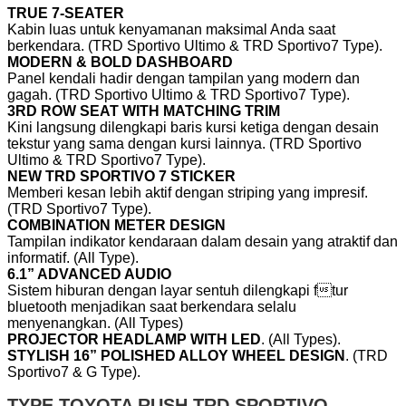
TRUE 7-SEATER
Kabin luas untuk kenyamanan maksimal Anda saat
berkendara. (TRD Sportivo Ultimo & TRD Sportivo7 Type).
MODERN & BOLD DASHBOARD
Panel kendali hadir dengan tampilan yang modern dan
gagah. (TRD Sportivo Ultimo & TRD Sportivo7 Type).
3RD ROW SEAT WITH MATCHING TRIM
Kini langsung dilengkapi baris kursi ketiga dengan desain
tekstur yang sama dengan kursi lainnya. (TRD Sportivo
Ultimo & TRD Sportivo7 Type).
NEW TRD SPORTIVO 7 STICKER
Memberi kesan lebih aktif dengan striping yang impresif.
(TRD Sportivo7 Type).
COMBINATION METER DESIGN
Tampilan indikator kendaraan dalam desain yang atraktif dan
informatif. (All Type).
6.1” ADVANCED AUDIO
Sistem hiburan dengan layar sentuh dilengkapi ftur
bluetooth menjadikan saat berkendara selalu
menyenangkan. (All Types)
PROJECTOR HEADLAMP WITH LED
. (All Types).
STYLISH 16” POLISHED ALLOY WHEEL DESIGN
. (TRD
Sportivo7 & G Type).
TYPE TOYOTA RUSH TRD SPORTIVO