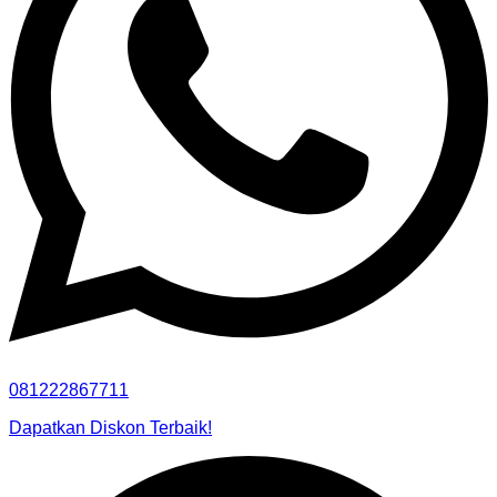
081222867711
Dapatkan Diskon Terbaik!