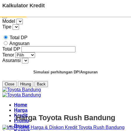
Kalkulator Kredit
Model
Tipe
Total DP
Angsuran
Total DP
Tenor
Asuransi
Simulasi perhitungan DP/Angsuran
Close
Hitung
Back
Skip
to
content
Home
Harga
Kredit
Harga Toyota Rush Bandung
Promo
Brosur