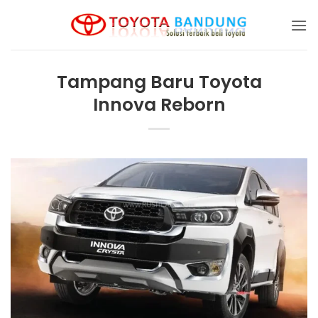
Skip
to
content
Tampang Baru Toyota
Innova Reborn