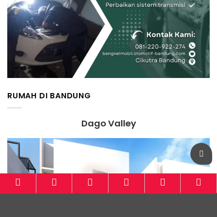
RUMAH DI BANDUNG
Dago Valley