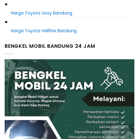
Harga Toyota Voxy Bandung
Harga Toyota Vellfire Bandung
BENGKEL MOBIL BANDUNG 24 JAM