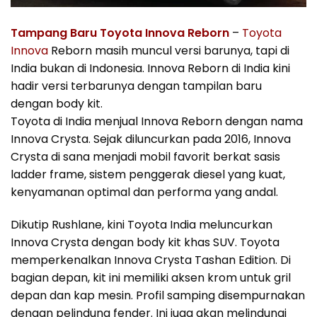
Tampang Baru Toyota Innova Reborn
–
Toyota
Innova
Reborn masih muncul versi barunya, tapi di
India bukan di Indonesia. Innova Reborn di India kini
hadir versi terbarunya dengan tampilan baru
dengan body kit.
Toyota di India menjual Innova Reborn dengan nama
Innova Crysta. Sejak diluncurkan pada 2016, Innova
Crysta di sana menjadi mobil favorit berkat sasis
ladder frame, sistem penggerak diesel yang kuat,
kenyamanan optimal dan performa yang andal.
Dikutip Rushlane, kini Toyota India meluncurkan
Innova Crysta dengan body kit khas SUV. Toyota
memperkenalkan Innova Crysta Tashan Edition. Di
bagian depan, kit ini memiliki aksen krom untuk gril
depan dan kap mesin. Profil samping disempurnakan
dengan pelindung fender. Ini juga akan melindungi