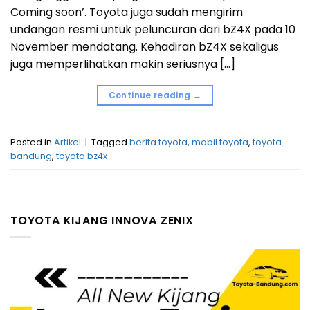
Coming soon’. Toyota juga sudah mengirim
undangan resmi untuk peluncuran dari bZ4X pada 10
November mendatang. Kehadiran bZ4X sekaligus
juga memperlihatkan makin seriusnya […]
Continue reading
→
Posted in
Artikel
|
Tagged
berita toyota
,
mobil toyota
,
toyota
bandung
,
toyota bz4x
TOYOTA KIJANG INNOVA ZENIX