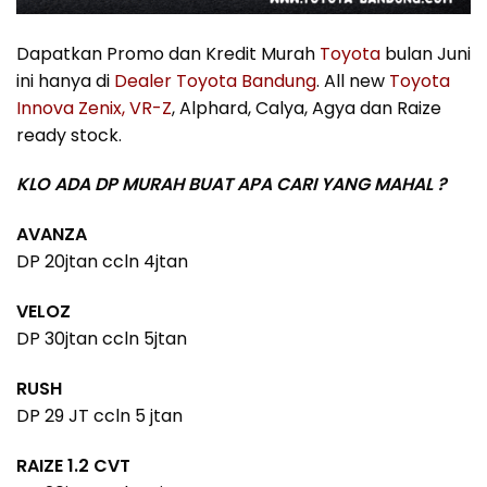
Dapatkan Promo dan Kredit Murah
Toyota
bulan Juni
ini hanya di
Dealer Toyota Bandung
. All new
Toyota
Innova Zenix, VR-Z
, Alphard, Calya, Agya dan Raize
ready stock.
KLO ADA DP MURAH BUAT APA CARI YANG MAHAL ?
AVANZA
DP 20jtan ccln 4jtan
VELOZ
DP 30jtan ccln 5jtan
RUSH
DP 29 JT ccln 5 jtan
RAIZE 1.2 CVT