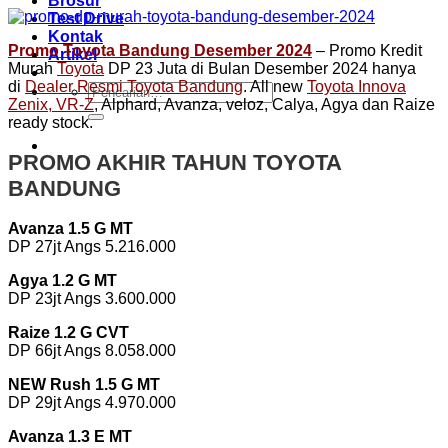
Brosur
Test Drive
Kontak
Promo Toyota Bandung Desember 2024
– Promo Kredit
Artikel
Murah
Toyota
DP 23 Juta di Bulan Desember 2024 hanya
di
Dealer Resmi Toyota Bandung
. All new
Toyota Innova
Pencarian
Zenix, VR-Z
, Alphard, Avanza, veloz, Calya, Agya dan Raize
untuk:
ready stock.
PROMO AKHIR TAHUN TOYOTA
BANDUNG
Avanza 1.5 G MT
DP 27jt Angs 5.216.000
Agya 1.2 G MT
DP 23jt Angs 3.600.000
Raize 1.2 G CVT
DP 66jt Angs 8.058.000
NEW Rush 1.5 G MT
DP 29jt Angs 4.970.000
Avanza 1.3 E MT