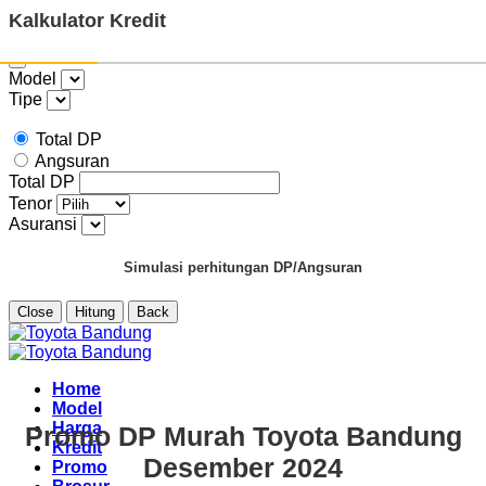
Kalkulator Kredit
Model
Tipe
Total DP
Angsuran
Total DP
Tenor
Asuransi
Simulasi perhitungan DP/Angsuran
Close
Hitung
Back
Skip
to
content
Home
Model
Harga
Promo DP Murah Toyota Bandung
Kredit
Desember 2024
Promo