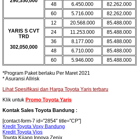
290,350,000
48
6.450.000
82.262.000
60
5.716.000
82.262.000
12
20.568.000
85.488.000
YARIS S CVT
24
11.253.000
85.488.000
TRD
36
8.177.000
85.488.000
302,050,000
48
6.710.000
85.488.000
60
5.946.000
85.488.000
*Program Paket berlaku Per Maret 2021
* Asuransi Allrisk
Lihat Spesifikasi dan Harga Toyota Yaris terbaru
Klik untuk
Promo Toyota Yaris
Kontak Sales Toyota Bandung :
[contact-form-7 id=”2854″ title=”CP”]
Kredit Toyota Voxy Bandung
Kredit Toyota Vios
Toyota Kijang Innova Zenix