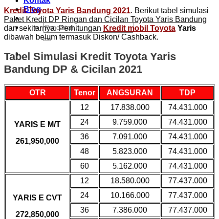
Kontak
Blog
Kredit Toyota Yaris Bandung 2021
. Berikut tabel simulasi
Paket Kredit DP Ringan dan Cicilan Toyota Yaris Bandung
Pencarian
dan sekitarnya. Perhitungan
Kredit mobil Toyota
Yaris
untuk:
dibawah belum termasuk Diskon/ Cashback.
Tabel Simulasi Kredit Toyota Yaris
Bandung DP & Cicilan 2021
OTR
Tenor
ANGSURAN
TDP
12
17.838.000
74.431.000
24
9.759.000
74.431.000
YARIS E M/T
36
7.091.000
74.431.000
261,950,000
48
5.823.000
74.431.000
60
5.162.000
74.431.000
12
18.580.000
77.437.000
24
10.166.000
77.437.000
YARIS E CVT
36
7.386.000
77.437.000
272,850,000