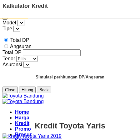
Kalkulator Kredit
Model
Tipe
Total DP
Angsuran
Total DP
Tenor
Asuransi
Simulasi perhitungan DP/Angsuran
Close
Hitung
Back
Skip
to
content
Home
Harga
Kredit
Kredit Toyota Yaris
Promo
Brosur