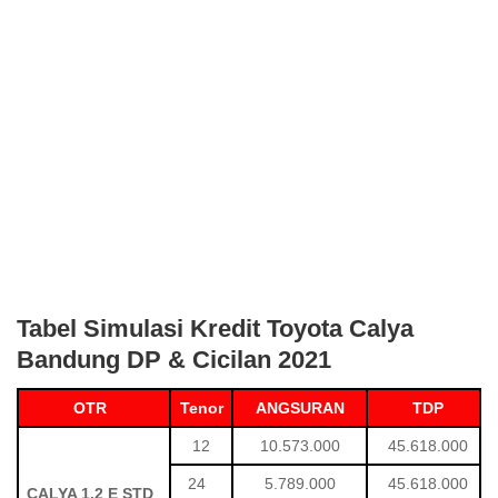
Tabel Simulasi Kredit Toyota Calya
Bandung DP & Cicilan 2021
OTR
Tenor
ANGSURAN
TDP
12
10.573.000
45.618.000
24
5.789.000
45.618.000
CALYA 1.2 E STD