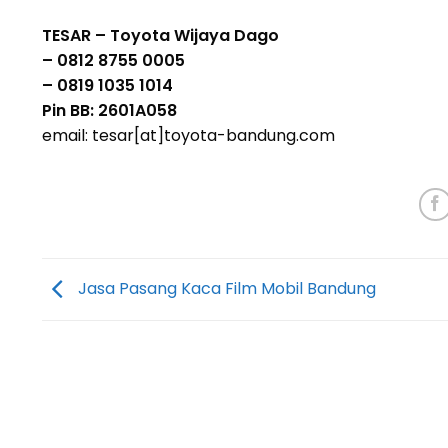
TESAR – Toyota Wijaya Dago
– 0812 8755 0005
– 0819 1035 1014
Pin BB: 2601A058
email: tesar[at]toyota-bandung.com
Jasa Pasang Kaca Film Mobil Bandung