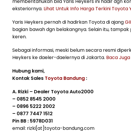
memberitahukan bila Yaris Heykers ini hadir dgn 
eksteriornya.
Lihat Untuk Info Harga Terkini Toyota
Yaris Heykers pernah di hadirkan Toyota di ajang
GI
bagian bawah dgn belakangnya. Selain itu, tampak 
keren.
Sebagai informasi, meski belum secara resmi diperk
Heykers ke daeler-daelernya di Jakarta.
Baca Juga 
Hubung kami,
Kontak Sales
Toyota Bandung
:
A. Rizki – Dealer Toyota Auto2000
– 0852 8545 2000
– 0896 5222 2002
– 0877 7447 1512
Pin BB : 5978D031
email: rizki[at]toyota-bandung.com