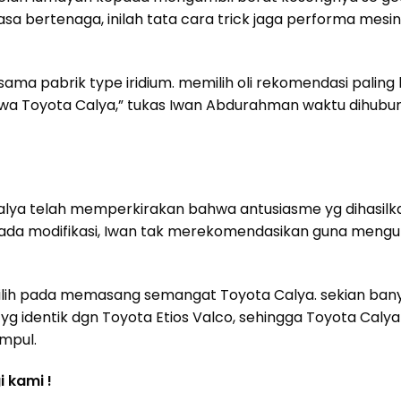
a bertenaga, inilah tata cara trick jaga performa mesi
ama pabrik type iridium. memilih oli rekomendasi paling 
a Toyota Calya,” tukas Iwan Abdurahman waktu dihubun
ya telah memperkirakan bahwa antusiasme yg dihasilk
pada modifikasi, Iwan tak merekomendasikan guna mengu
pilih pada memasang semangat Toyota Calya. sekian ban
identik dgn Toyota Etios Valco, sehingga Toyota Calya
mpul.
 kami !