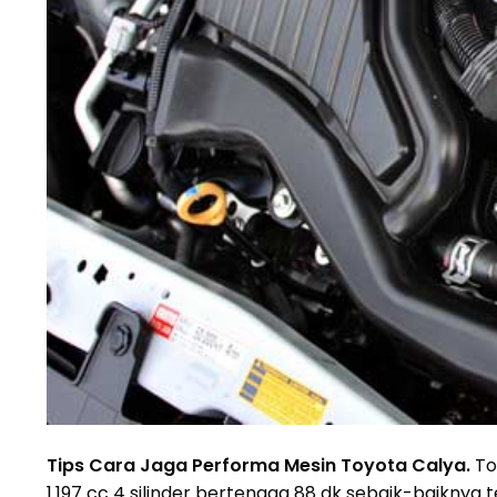
Tips Cara Jaga Performa Mesin Toyota Calya
.
To
1.197 cc 4 silinder bertenaga 88 dk sebaik-baikny