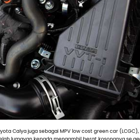
yota Calya juga sebagai MPV low cost green car (LCGC),
a telah lumayan kepada mengambil berat kosongnya se ge