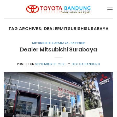
Skip
to
content
TAG ARCHIVES:
DEALERMITSUBISHISURABAYA
MITSUBISHI SURABAYA
,
PARTNER
Dealer Mitsubishi Surabaya
POSTED ON
SEPTEMBER 10, 2021
BY
TOYOTA BANDUNG