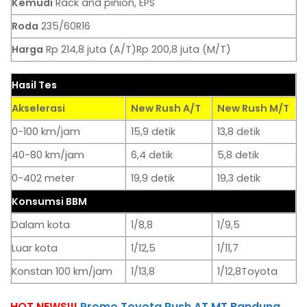
Kemudi
Rack and pinion, EPS
Roda
235/60R16
Harga
Rp 214,8 juta (A/T)Rp 200,8 juta (M/T)
Hasil Tes
Akselerasi
New Rush A/T
New Rush M/T
0-100 km/jam
15,9 detik
13,8 detik
40-80 km/jam
6,4 detik
5,8 detik
0-402 meter
19,9 detik
19,3 detik
Konsumsi BBM
Dalam kota
1/8,8
1/9,5
Luar kota
1/12,5
1/11,7
Konstan 100 km/jam
1/13,8
1/12,8Toyota
HOT NEWS!!!
Promo Toyota Rush AT MT Bandung