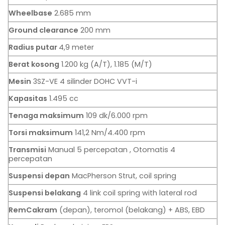
Wheelbase
2.685 mm
Ground clearance
200 mm
Radius putar
4,9 meter
Berat kosong
1.200 kg (A/T), 1.185 (M/T)
Mesin
3SZ-VE 4 silinder DOHC VVT-i
Kapasitas
1.495 cc
Tenaga maksimum
109 dk/6.000 rpm
Torsi maksimum
141,2 Nm/4.400 rpm
Transmisi
Manual 5 percepatan , Otomatis 4
percepatan
Suspensi depan
MacPherson Strut, coil spring
Suspensi belakang
4 link coil spring with lateral rod
RemCakram
(depan), teromol (belakang) + ABS, EBD