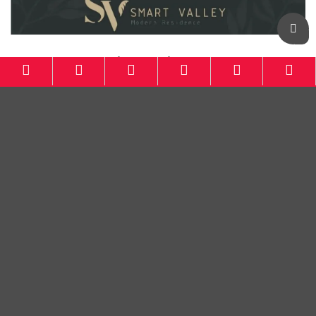
Botanical Residence KBB
LINKS