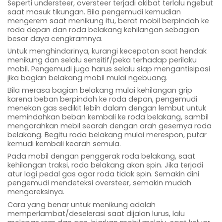
Seperti understeer, oversteer terjadi akibat terlalu ngebut
saat masuk tikungan. Bila pengemudi kemudian
mengerem saat menikung itu, berat mobil berpindah ke
roda depan dan roda belakang kehilangan sebagian
besar daya cengkramnya.
Untuk menghindarinya, kurangi kecepatan saat hendak
menikung dan selalu sensitif/peka terhadap perilaku
mobil. Pengemudi juga harus selalu siap mengantisipasi
jika bagian belakang mobil mulai ngebuang.
Bila merasa bagian belakang mulai kehilangan grip
karena beban berpindah ke roda depan, pengemudi
menekan gas sedikit lebih dalam dengan lembut untuk
memindahkan beban kembali ke roda belakang, sambil
mengarahkan mebil searah dengan arah gesernya roda
belakang. Begitu roda belakang mulai merespon, putar
kemudi kembali kearah semula.
Pada mobil dengan penggerak roda belakang, saat
kehilangan traksi, roda belakang akan spin. Jika terjadi
atur lagi pedal gas agar roda tidak spin. Semakin dini
pengemudi mendeteksi oversteer, semakin mudah
mengoreksinya.
Cara yang benar untuk menikung adalah
memperlambat/deselerasi saat dijalan lurus, lalu