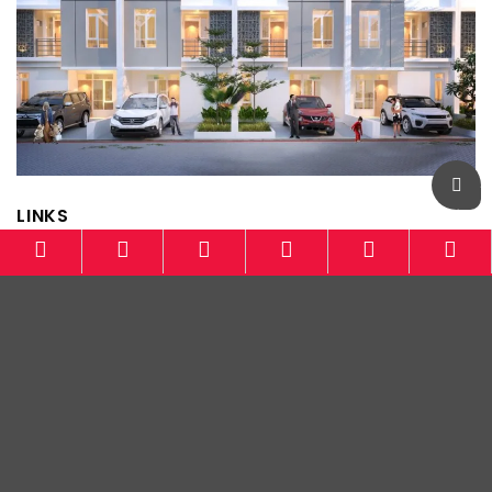
LINKS
Info Mobil Baru Bandung
Otomotif-Bandung.com
Honda Bandung
Mitsubishi Bandung
Wuling Bandung
Mazda Bandung