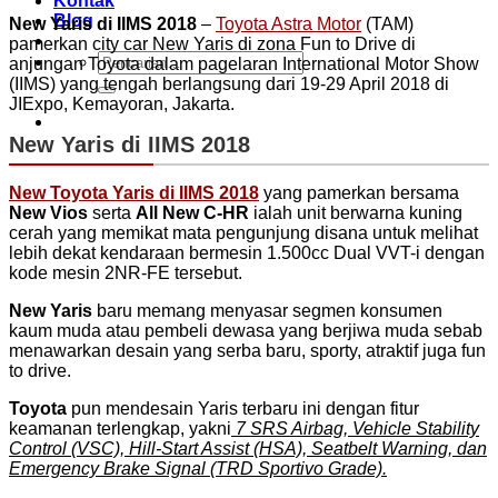
Kontak
Blog
New Yaris di IIMS 2018
–
Toyota Astra Motor
(TAM)
pamerkan city car New Yaris di zona Fun to Drive di
Pencarian
anjungan Toyota dalam pagelaran International Motor Show
untuk:
(IIMS) yang tengah berlangsung dari 19-29 April 2018 di
JIExpo, Kemayoran, Jakarta.
New Yaris di IIMS 2018
New Toyota Yaris di IIMS 2018
yang pamerkan bersama
New Vios
serta
All New C-HR
ialah unit berwarna kuning
cerah yang memikat mata pengunjung disana untuk melihat
lebih dekat kendaraan bermesin 1.500cc Dual VVT-i dengan
kode mesin 2NR-FE tersebut.
New Yaris
baru memang menyasar segmen konsumen
kaum muda atau pembeli dewasa yang berjiwa muda sebab
menawarkan desain yang serba baru, sporty, atraktif juga fun
to drive.
Toyota
pun mendesain Yaris terbaru ini dengan fitur
keamanan terlengkap, yakni
7 SRS Airbag, Vehicle Stability
Control (VSC), Hill-Start Assist (HSA), Seatbelt Warning, dan
Emergency Brake Signal (TRD Sportivo Grade).