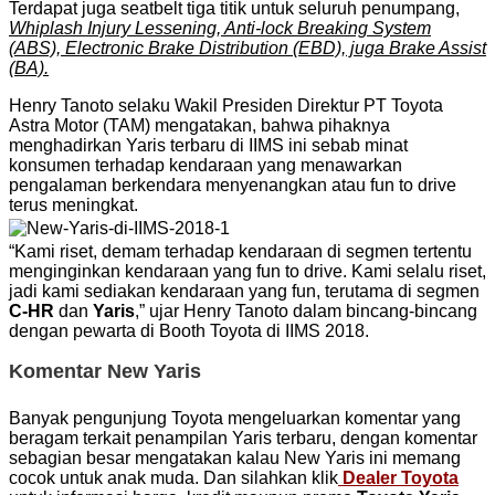
Terdapat juga seatbelt tiga titik untuk seluruh penumpang,
Whiplash Injury Lessening, Anti-lock Breaking System
(ABS), Electronic Brake Distribution (EBD), juga Brake Assist
(BA).
Henry Tanoto selaku Wakil Presiden Direktur PT Toyota
Astra Motor (TAM) mengatakan, bahwa pihaknya
menghadirkan Yaris terbaru di IIMS ini sebab minat
konsumen terhadap kendaraan yang menawarkan
pengalaman berkendara menyenangkan atau fun to drive
terus meningkat.
“Kami riset, demam terhadap kendaraan di segmen tertentu
menginginkan kendaraan yang fun to drive. Kami selalu riset,
jadi kami sediakan kendaraan yang fun, terutama di segmen
C-HR
dan
Yaris
,” ujar Henry Tanoto dalam bincang-bincang
dengan pewarta di Booth Toyota di IIMS 2018.
Komentar New Yaris
Banyak pengunjung Toyota mengeluarkan komentar yang
beragam terkait penampilan Yaris terbaru, dengan komentar
sebagian besar mengatakan kalau New Yaris ini memang
cocok untuk anak muda. Dan silahkan klik
Dealer Toyota