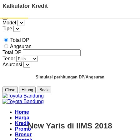
Kalkulator Kredit
Model
Tipe
Total DP
Angsuran
Total DP
Tenor
Asuransi
Simulasi perhitungan DP/Angsuran
Close
Hitung
Back
Skip
to
content
Home
Harga
Kredit
New Yaris di IIMS 2018
Promo
Brosur