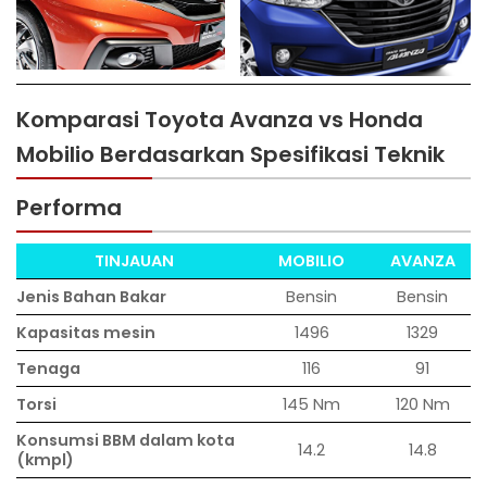
Komparasi Toyota Avanza vs Honda
Mobilio Berdasarkan Spesifikasi Teknik
Performa
TINJAUAN
MOBILIO
AVANZA
Jenis Bahan Bakar
Bensin
Bensin
Kapasitas mesin
1496
1329
Tenaga
116
91
Torsi
145 Nm
120 Nm
Konsumsi BBM dalam kota
14.2
14.8
(kmpl)