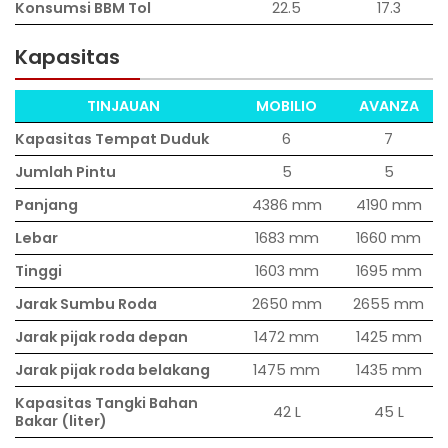
Konsumsi BBM Tol
22.5
17.3
Kapasitas
TINJAUAN
MOBILIO
AVANZA
Kapasitas Tempat Duduk
6
7
Jumlah Pintu
5
5
Panjang
4386 mm
4190 mm
Lebar
1683 mm
1660 mm
Tinggi
1603 mm
1695 mm
Jarak Sumbu Roda
2650 mm
2655 mm
Jarak pijak roda depan
1472 mm
1425 mm
Jarak pijak roda belakang
1475 mm
1435 mm
Kapasitas Tangki Bahan
42 L
45 L
Bakar (liter)