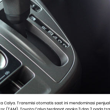
ta Calya. Transmisi otomatis saat ini mendominasi penjua
or (TAM), Toyota Calya terdapat angka 3 dan 2 pada tra