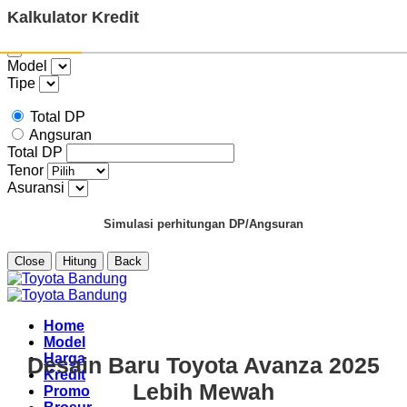
Kalkulator Kredit
Model
Tipe
Total DP
Angsuran
Total DP
Tenor
Asuransi
Simulasi perhitungan DP/Angsuran
Close
Hitung
Back
Skip
to
content
Home
Model
Harga
Desain Baru Toyota Avanza 2025
Kredit
Lebih Mewah
Promo