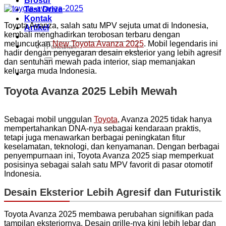
Brosur
Test Drive
Kontak
Toyota Avanza, salah satu MPV sejuta umat di Indonesia,
Artikel
kembali menghadirkan terobosan terbaru dengan
meluncurkan
New Toyota Avanza 2025
. Mobil legendaris ini
Pencarian
hadir dengan penyegaran desain eksterior yang lebih agresif
untuk:
dan sentuhan mewah pada interior, siap memanjakan
keluarga muda Indonesia.
Toyota Avanza 2025 Lebih Mewah
Sebagai mobil unggulan
Toyota
, Avanza 2025 tidak hanya
mempertahankan DNA-nya sebagai kendaraan praktis,
tetapi juga menawarkan berbagai peningkatan fitur
keselamatan, teknologi, dan kenyamanan. Dengan berbagai
penyempurnaan ini, Toyota Avanza 2025 siap memperkuat
posisinya sebagai salah satu MPV favorit di pasar otomotif
Indonesia.
Desain Eksterior Lebih Agresif dan Futuristik
Toyota Avanza 2025 membawa perubahan signifikan pada
tampilan eksteriornya. Desain grille-nya kini lebih lebar dan