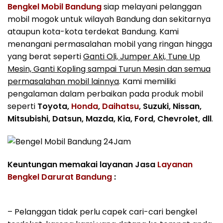
Bengkel Mobil Bandung
siap melayani pelanggan
mobil mogok untuk wilayah Bandung dan sekitarnya
ataupun kota-kota terdekat Bandung. Kami
menangani permasalahan mobil yang ringan hingga
yang berat seperti
Ganti Oli, Jumper Aki, Tune Up
Mesin, Ganti Kopling sampai Turun Mesin dan semua
permasalahan mobil lainnya
. Kami memiliki
pengalaman dalam perbaikan pada produk mobil
seperti
Toyota,
Honda
,
Daihatsu
, Suzuki, Nissan,
Mitsubishi, Datsun, Mazda, Kia, Ford, Chevrolet, dll
.
Keuntungan memakai layanan Jasa
Layanan
Bengkel Darurat Bandung
:
– Pelanggan tidak perlu capek cari-cari bengkel