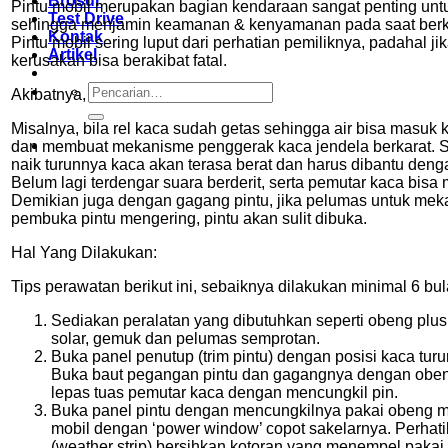
Brosur
Pintu mobil merupakan bagian kendaraan sangat penting untu
Test Drive
sehingga menjamin keamanan & kenyamanan pada saat ber
Kontak
Pintu mobil sering luput dari perhatian pemiliknya, padahal jik
Artikel
kerusakan bisa berakibat fatal.
Pencarian
Akibatnya,
untuk:
Misalnya, bila rel kaca sudah getas sehingga air bisa masuk k
dan membuat mekanisme penggerak kaca jendela berkarat. 
naik turunnya kaca akan terasa berat dan harus dibantu deng
Belum lagi terdengar suara berderit, serta pemutar kaca bisa 
Demikian juga dengan gagang pintu, jika pelumas untuk me
pembuka pintu mengering, pintu akan sulit dibuka.
Hal Yang Dilakukan:
Tips perawatan berikut ini, sebaiknya dilakukan minimal 6 bula
Sediakan peralatan yang dibutuhkan seperti obeng plus
solar, gemuk dan pelumas semprotan.
Buka panel penutup (trim pintu) dengan posisi kaca tur
Buka baut pegangan pintu dan gagangnya dengan obeng
lepas tuas pemutar kaca dengan mencungkil pin.
Buka panel pintu dengan mencungkilnya pakai obeng m
mobil dengan ‘power window’ copot sakelarnya. Perhati
(weather strip) bersihkan kotoran yang menempel pakai 