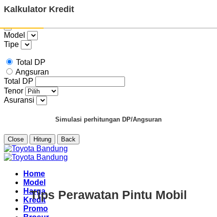
Kalkulator Kredit
Model
Tipe
Total DP
Angsuran
Total DP
Tenor
Asuransi
Simulasi perhitungan DP/Angsuran
Close
Hitung
Back
Skip
to
content
Home
Model
Harga
Tips Perawatan Pintu Mobil
Kredit
Promo