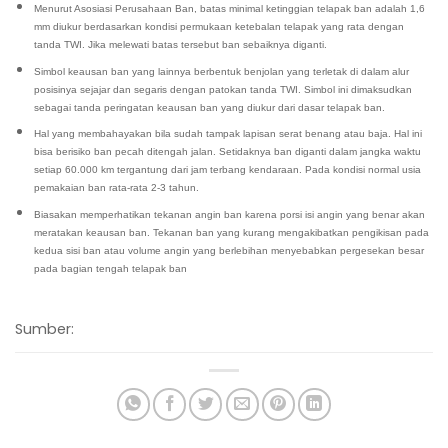
Menurut Asosiasi Perusahaan Ban, batas minimal ketinggian telapak ban adalah 1,6
mm diukur berdasarkan kondisi permukaan ketebalan telapak yang rata dengan
tanda TWI. Jika melewati batas tersebut ban sebaiknya diganti.
Simbol keausan ban yang lainnya berbentuk benjolan yang terletak di dalam alur
posisinya sejajar dan segaris dengan patokan tanda TWI. Simbol ini dimaksudkan
sebagai tanda peringatan keausan ban yang diukur dari dasar telapak ban.
Hal yang membahayakan bila sudah tampak lapisan serat benang atau baja. Hal ini
bisa berisiko ban pecah ditengah jalan. Setidaknya ban diganti dalam jangka waktu
setiap 60.000 km tergantung dari jam terbang kendaraan. Pada kondisi normal usia
pemakaian ban rata-rata 2-3 tahun.
Biasakan memperhatikan tekanan angin ban karena porsi isi angin yang benar akan
meratakan keausan ban. Tekanan ban yang kurang mengakibatkan pengikisan pada
kedua sisi ban atau volume angin yang berlebihan menyebabkan pergesekan besar
pada bagian tengah telapak ban
Sumber: