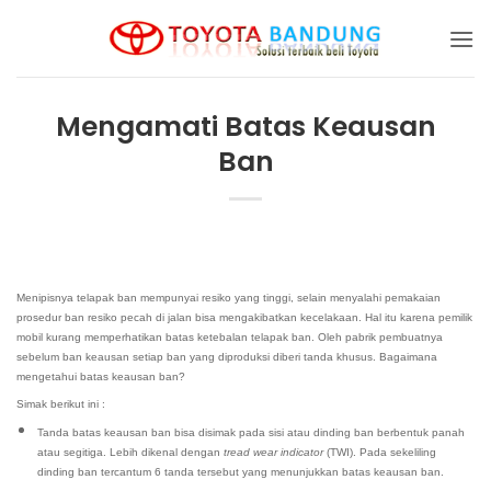
Skip
to
content
Mengamati Batas Keausan
Ban
Menipisnya telapak ban mempunyai resiko yang tinggi, selain menyalahi pemakaian
prosedur ban resiko pecah di jalan bisa mengakibatkan kecelakaan. Hal itu karena pemilik
mobil kurang memperhatikan batas ketebalan telapak ban. Oleh pabrik pembuatnya
sebelum ban keausan setiap ban yang diproduksi diberi tanda khusus. Bagaimana
mengetahui batas keausan ban?
Simak berikut ini :
Tanda batas keausan ban bisa disimak pada sisi atau dinding ban berbentuk panah
atau segitiga. Lebih dikenal dengan
tread wear indicator
(TWI). Pada sekeliling
dinding ban tercantum 6 tanda tersebut yang menunjukkan batas keausan ban.