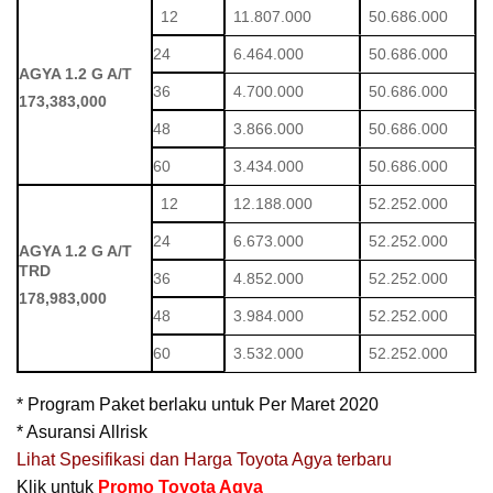
12
11.807.000
50.686.000
24
6.464.000
50.686.000
AGYA 1.2 G A/T
36
4.700.000
50.686.000
173,383,000
48
3.866.000
50.686.000
60
3.434.000
50.686.000
12
12.188.000
52.252.000
24
6.673.000
52.252.000
AGYA 1.2 G A/T
TRD
36
4.852.000
52.252.000
178,983,000
48
3.984.000
52.252.000
60
3.532.000
52.252.000
* Program Paket berlaku untuk Per Maret 2020
* Asuransi Allrisk
Lihat Spesifikasi dan Harga Toyota Agya terbaru
Klik untuk
Promo Toyota Agya