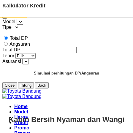
Kalkulator Kredit
Model
Tipe
Total DP
Angsuran
Total DP
Tenor
Asuransi
Simulasi perhitungan DP/Angsuran
Close
Hitung
Back
Skip
to
content
Home
Model
Harga
Kabin Bersih Nyaman dan Wangi
Kredit
Promo