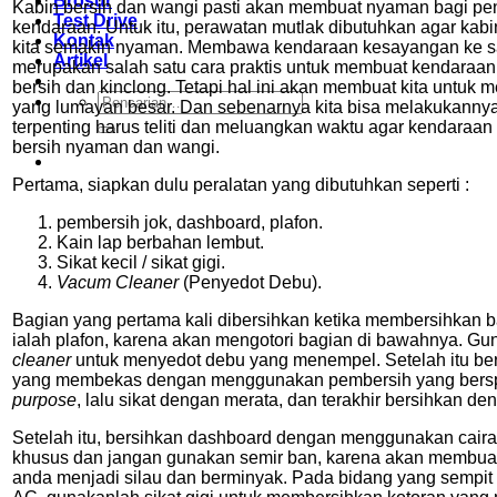
Brosur
Kabin bersih dan wangi pasti akan membuat nyaman bagi p
Test Drive
kendaraan. Untuk itu, perawatan mutlak dibutuhkan agar kab
Kontak
kita semakin nyaman. Membawa kendaraan kesayangan ke s
Artikel
merupakan salah satu cara praktis untuk membuat kendaraan 
bersih dan kinclong. Tetapi hal ini akan membuat kita untuk 
Pencarian
yang lumayan besar. Dan sebenarnya kita bisa melakukannya
untuk:
terpenting harus teliti dan meluangkan waktu agar kendaraan k
bersih nyaman dan wangi.
Pertama, siapkan dulu peralatan yang dibutuhkan seperti :
pembersih jok, dashboard, plafon.
Kain lap berbahan lembut.
Sikat kecil / sikat gigi.
Vacum Cleaner
(Penyedot Debu).
Bagian yang pertama kali dibersihkan ketika membersihkan ba
ialah plafon, karena akan mengotori bagian di bawahnya. G
cleaner
untuk menyedot debu yang menempel. Setelah itu be
yang membekas dengan menggunakan pembersih yang ber
purpose
, lalu sikat dengan merata, dan terakhir bersihkan den
Setelah itu, bersihkan dashboard dengan menggunakan cair
khusus dan jangan gunakan semir ban, karena akan membua
anda menjadi silau dan berminyak. Pada bidang yang sempit se