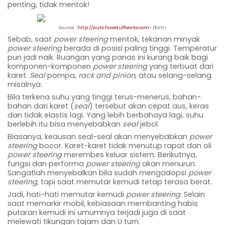
penting, tidak mentok!
Source :
http://auto.howstuffworks.com
< /font>
Sebab, saat
power steering
mentok, tekanan minyak
power steering
berada di posisi paling tinggi. Temperatur
pun jadi naik. Ruangan yang panas ini kurang baik bagi
komponen-komponen
power steering
yang terbuat dari
karet.
Seal
pompa,
rack and pinion
, atau selang-selang
misalnya.
Bila terkena suhu yang tinggi terus-menerus, bahan-
bahan dari karet (
seal
) tersebut akan cepat aus, keras
dan tidak elastis lagi. Yang lebih berbahaya lagi, suhu
berlebih itu bisa menyebabkan
seal
jebol.
Biasanya, keausan seal-seal akan menyebabkan
power
steering
bocor. Karet-karet tidak menutup rapat dan oli
power steering
merembes keluar sistem. Berikutnya,
fungsi dan performa
power steering
akan menurun.
Sangatlah menyebalkan bila sudah mengadopsi
power
steering
, tapi saat memutar kemudi tetap terasa berat.
Jadi, hati-hati memutar kemudi
power steering
. Selain
saat memarkir mobil, kebiasaan membanting habis
putaran kemudi ini umumnya terjadi juga di saat
melewati tikungan tajam dan U turn.