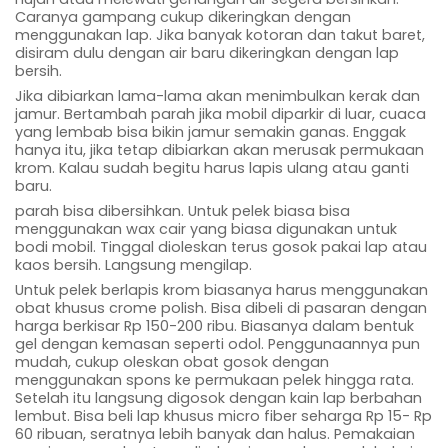
Caranya gampang cukup dikeringkan dengan
menggunakan lap. Jika banyak kotoran dan takut baret,
disiram dulu dengan air baru dikeringkan dengan lap
bersih.
Jika dibiarkan lama-lama akan menimbulkan kerak dan
jamur. Bertambah parah jika mobil diparkir di luar, cuaca
yang lembab bisa bikin jamur semakin ganas. Enggak
hanya itu, jika tetap dibiarkan akan merusak permukaan
krom. Kalau sudah begitu harus lapis ulang atau ganti
baru.
parah bisa dibersihkan. Untuk pelek biasa bisa
menggunakan wax cair yang biasa digunakan untuk
bodi mobil. Tinggal dioleskan terus gosok pakai lap atau
kaos bersih. Langsung mengilap.
Untuk pelek berlapis krom biasanya harus menggunakan
obat khusus crome polish. Bisa dibeli di pasaran dengan
harga berkisar Rp 150-200 ribu. Biasanya dalam bentuk
gel dengan kemasan seperti odol. Penggunaannya pun
mudah, cukup oleskan obat gosok dengan
menggunakan spons ke permukaan pelek hingga rata.
Setelah itu langsung digosok dengan kain lap berbahan
lembut. Bisa beli lap khusus micro fiber seharga Rp 15- Rp
60 ribuan, seratnya lebih banyak dan halus. Pemakaian