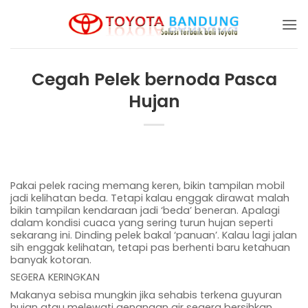
Skip
to
content
Cegah Pelek bernoda Pasca
Hujan
Pakai pelek racing memang keren, bikin tampilan mobil
jadi kelihatan beda. Tetapi kalau enggak dirawat malah
bikin tampilan kendaraan jadi ‘beda’ beneran. Apalagi
dalam kondisi cuaca yang sering turun hujan seperti
sekarang ini. Dinding pelek bakal ‘panuan’. Kalau lagi jalan
sih enggak kelihatan, tetapi pas berhenti baru ketahuan
banyak kotoran.
SEGERA KERINGKAN
Makanya sebisa mungkin jika sehabis terkena guyuran
hujan atau melewati genangan air segera bersihkan.