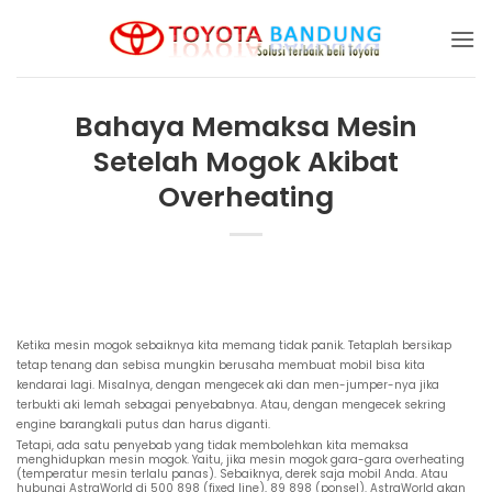
Skip
to
content
Bahaya Memaksa Mesin
Setelah Mogok Akibat
Overheating
Ketika mesin mogok sebaiknya kita memang tidak panik. Tetaplah bersikap
tetap tenang dan sebisa mungkin berusaha membuat mobil bisa kita
kendarai lagi. Misalnya, dengan mengecek aki dan men-jumper-nya jika
terbukti aki lemah sebagai penyebabnya. Atau, dengan mengecek sekring
engine barangkali putus dan harus diganti.
Tetapi, ada satu penyebab yang tidak membolehkan kita memaksa
menghidupkan mesin mogok. Yaitu, jika mesin mogok gara-gara overheating
(temperatur mesin terlalu panas). Sebaiknya, derek saja mobil Anda. Atau
hubungi AstraWorld di 500 898 (fixed line), 89 898 (ponsel). AstraWorld akan