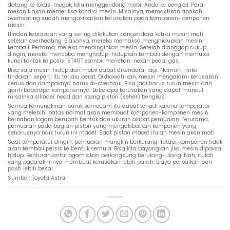
datang ke lokasi mogok, lalu menggendong mobil Anda ke bengkel. Para
mekanik akan memeriksa kondisi mesin. Misalnya, memastikan apakah
overheating sudah mengakibatkan kerusakan pada komponen-komponen
mesin.
Hindari kebiasaan yang sering dilakukan pengendara ketika mesin mati
setelah overheating. Biasanya, mereka memaksa menghidupkan mesin
kembali. Pertama, mereka mendinginkan mesin. Setelah dianggap cukup
dingin, mereka mencoba menghidup-hidupkan kembali dengan memutar
kunci kontak ke posisi START sambil menekan-nekan pedal gas.
Bisa saja mesin hidup dan mobil dapat dikendarai lagi. Namun, risiko
tindakan seperti itu terlalu berat. Dikhawatirkan, mesin mengalami kerusakan
serius dan dampaknya harus di-overhaul. Bisa jadi harus turun mesin dan
ganti beberapa komponennya. Beberapa kerusakan yang dapat muncul
misalnya silinder head dan stang piston (seher) bengkok.
Semua kemungkinan buruk semacam itu dapat terjadi karena temperatur
yang melebihi batas normal akan membuat komponen-komponen mesin
berbahan logam berubah bentuk dan ukuran akibat pemuaian. Terutama,
pemuaian pada bagian piston yang mengakibatkan komponen yang
seharusnya naik turun ini macet. Saat piston macet itulah mesin akan mati.
Saat temperatur dingin, pemuaian mungkin berkurang. Tetapi, komponen tidak
akan kembali persis ke bentuk semula. Bisa kita bayangkan jika mesin dipaksa
hidup. Benturan antarlogam akan berlangsung berulang-ulang. Nah, itulah
yang pada akhirnya membuat kerusakan lebih parah. Biaya perbaikan pun
pasti lebih besar.
Sumber: Toyota Astra